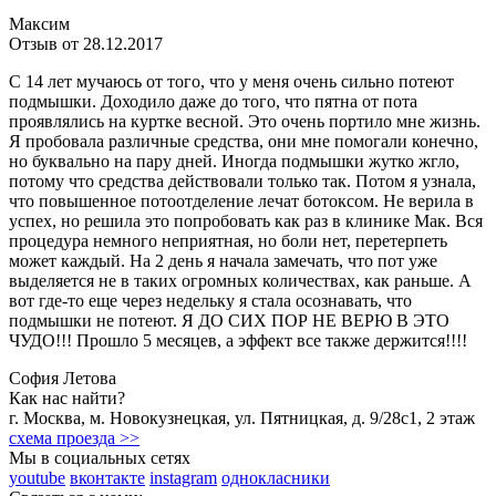
Максим
Отзыв от 28.12.2017
С 14 лет мучаюсь от того, что у меня очень сильно потеют
подмышки. Доходило даже до того, что пятна от пота
проявлялись на куртке весной. Это очень портило мне жизнь.
Я пробовала различные средства, они мне помогали конечно,
но буквально на пару дней. Иногда подмышки жутко жгло,
потому что средства действовали только так. Потом я узнала,
что повышенное потоотделение лечат ботоксом. Не верила в
успех, но решила это попробовать как раз в клинике Мак. Вся
процедура немного неприятная, но боли нет, перетерпеть
может каждый. На 2 день я начала замечать, что пот уже
выделяется не в таких огромных количествах, как раньше. А
вот где-то еще через недельку я стала осознавать, что
подмышки не потеют. Я ДО СИХ ПОР НЕ ВЕРЮ В ЭТО
ЧУДО!!! Прошло 5 месяцев, а эффект все также держится!!!!
София Летова
Как нас найти?
г.
Москва
,
м. Новокузнецкая
,
ул. Пятницкая, д. 9/28с1
, 2 этаж
схема проезда >>
Мы в социальных сетях
youtube
вконтакте
instagram
однокласники