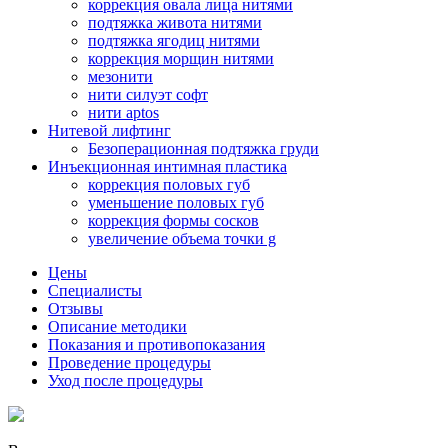
коррекция овала лица нитями
подтяжка живота нитями
подтяжка ягодиц нитями
коррекция морщин нитями
мезонити
нити силуэт софт
нити aptos
Нитевой лифтинг
Безоперационная подтяжка груди
Инъекционная интимная пластика
коррекция половых губ
уменьшение половых губ
коррекция формы сосков
увеличение объема точки g
Цены
Специалисты
Отзывы
Описание методики
Показания и противопоказания
Проведение процедуры
Уход после процедуры