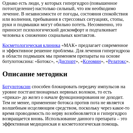
Однако есть люди, у которых гипергидроз (повышенное
потоотделение) настолько сильный, что им необходимо
лечение. В независимости от погоды, состояния спокойствия
или волнения, пребывания в стрессовых ситуациях, стопы,
руки и подмышки могут обильно потеть. Несомненно, это
приносит психологический дискомфорт и подталкивает
человека к снижению социальных контактов.
Косметологическая клиника
«МАК» предлагает современное
и эффективное решение проблемы. Для лечения гипергидроза
в области подмышек мы применяем препараты на основе
ботулотоксина: «Ботокс», «
Диспорт
», «
Ксеомин
», «
Релатокс
».
Описание методики
Ботулотоксин
способен блокировать передачу импульсов на
уровне постганглионарных нервных волокон, то есть
«приказ» до желез о начале функционирования не доходит.
Тем не менее, применение ботокса против пота не является
волшебным исцеляющим средством, поскольку через какое-то
время проводимость по нерву возобновляется и гипергидроз
возвращается вновь. Использование данного препарата – это
эффективная медицинская и косметологическая помощь.