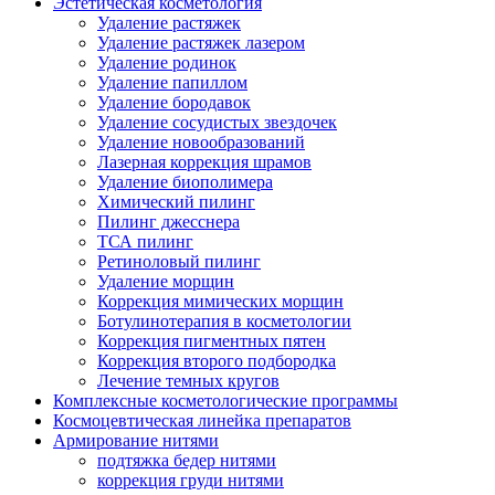
Эстетическая косметология
Удаление растяжек
Удаление растяжек лазером
Удаление родинок
Удаление папиллом
Удаление бородавок
Удаление сосудистых звездочек
Удаление новообразований
Лазерная коррекция шрамов
Удаление биополимера
Химический пилинг
Пилинг джесснера
ТСА пилинг
Ретиноловый пилинг
Удаление морщин
Коррекция мимических морщин
Ботулинотерапия в косметологии
Коррекция пигментных пятен
Коррекция второго подбородка
Лечение темных кругов
Комплексные косметологические программы
Космоцевтическая линейка препаратов
Армирование нитями
подтяжка бедер нитями
коррекция груди нитями