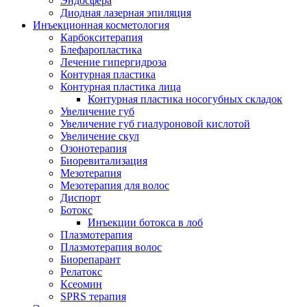
Эндосфера
Диодная лазерная эпиляция
Инъекционная косметология
Карбокситерапия
Блефаропластика
Лечение гипергидроза
Контурная пластика
Контурная пластика лица
Контурная пластика носогубных складок
Увеличение губ
Увеличение губ гиалуроновой кислотой
Увеличение скул
Озонотерапия
Биоревитализация
Мезотерапия
Мезотерапия для волос
Диспорт
Ботокс
Инъекции ботокса в лоб
Плазмотерапия
Плазмотерапия волос
Биорепарант
Релатокс
Ксеомин
SPRS терапия