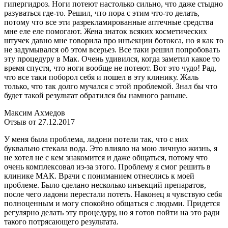
гипергидроз. Ноги потеют настолько сильно, что даже стыдно
разуваться где-то. Решил, что пора с этим что-то делать,
потому что все эти разрекламированные аптечные средства
мне еле еле помогают. Жена знаток всяких косметических
штучек давно мне говорила про инъекции ботокса, но я как то
не задумывался об этом всерьез. Все таки решил попробовать
эту процедуру в Мак. Очень удивился, когда заметил какое то
время спустя, что ноги вообще не потеют. Вот это чудо! Рад,
что все таки поборол себя и пошел в эту клинику. Жаль
только, что так долго мучался с этой проблемой. Знал бы что
будет такой результат обратился бы намного раньше.
Максим Ахмедов
Отзыв от 27.12.2017
У меня была проблема, ладони потели так, что с них
буквально стекала вода. Это влияло на мою личную жизнь, я
не хотел не с кем знакомится и даже общаться, потому что
очень комплексовал из-за этого. Проблему я смог решить в
клинике МАК. Врачи с пониманием отнеслись к моей
проблеме. Было сделано несколько инъекций препаратов,
после чего ладони перестали потеть. Наконец я чувствую себя
полноценным и могу спокойно общаться с людьми. Придется
регулярно делать эту процедуру, но я готов пойти на это ради
такого потрясающего результата.