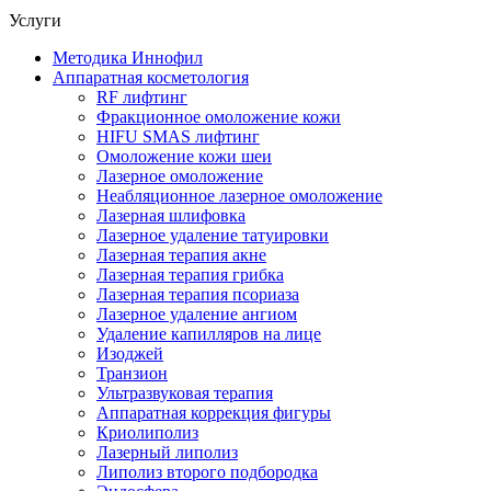
Услуги
Методика Иннофил
Аппаратная косметология
RF лифтинг
Фракционное омоложение кожи
HIFU SMAS лифтинг
Омоложение кожи шеи
Лазерное омоложение
Неабляционное лазерное омоложение
Лазерная шлифовка
Лазерное удаление татуировки
Лазерная терапия акне
Лазерная терапия грибка
Лазерная терапия псориаза
Лазерное удаление ангиом
Удаление капилляров на лице
Изоджей
Транзион
Ультразвуковая терапия
Аппаратная коррекция фигуры
Криолиполиз
Лазерный липолиз
Липолиз второго подбородка