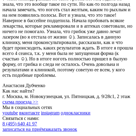
знала, что это вообще такое по сути. Но как-то полгода назад
начала замечать, что ноготь стал желтым, каким то рыхлым и
на нем появились полосы. Вот и узнала, что это такое!
Наверное в бассейне подцепила. Начала пробовать всякие
лекарства, которые рекламировали и в аптеках советовали, но
ничего не помогало. Узнала, что грибок уже давно лечат
лазером (во я отстала от жизни ☺). Записалась в данную
клинику, меня проконсультировали, рассказали, как и что
будет происходить, каких результатов ждать. В итоге я прошла
всего 4 сеанса, т.к. у меня была не запущенная форма (к
счастью ☺). Но в итоге ноготь полностью пришел в былую
форму, от грибка и следа не осталось. Очень довольна и
результатами и клиникой, поэтому советую ее всем, у кого
есть подобные проблемы.
Анастасия Дубченко
Как нас найти?
г.
Москва
,
м. Новокузнецкая
,
ул. Пятницкая, д. 9/28с1
, 2 этаж
схема проезда >>
Мы в социальных сетях
youtube
вконтакте
instagram
однокласники
Связаться с нами:
8 (495) 640 41 97
записаться на приём
заказать звонок