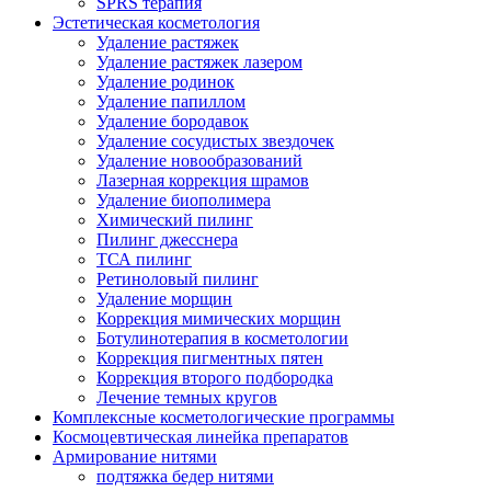
SPRS терапия
Эстетическая косметология
Удаление растяжек
Удаление растяжек лазером
Удаление родинок
Удаление папиллом
Удаление бородавок
Удаление сосудистых звездочек
Удаление новообразований
Лазерная коррекция шрамов
Удаление биополимера
Химический пилинг
Пилинг джесснера
ТСА пилинг
Ретиноловый пилинг
Удаление морщин
Коррекция мимических морщин
Ботулинотерапия в косметологии
Коррекция пигментных пятен
Коррекция второго подбородка
Лечение темных кругов
Комплексные косметологические программы
Космоцевтическая линейка препаратов
Армирование нитями
подтяжка бедер нитями