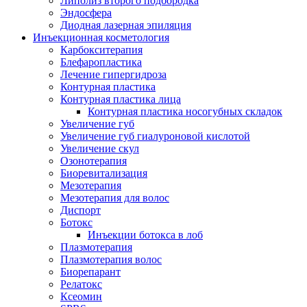
Липолиз второго подбородка
Эндосфера
Диодная лазерная эпиляция
Инъекционная косметология
Карбокситерапия
Блефаропластика
Лечение гипергидроза
Контурная пластика
Контурная пластика лица
Контурная пластика носогубных складок
Увеличение губ
Увеличение губ гиалуроновой кислотой
Увеличение скул
Озонотерапия
Биоревитализация
Мезотерапия
Мезотерапия для волос
Диспорт
Ботокс
Инъекции ботокса в лоб
Плазмотерапия
Плазмотерапия волос
Биорепарант
Релатокс
Ксеомин