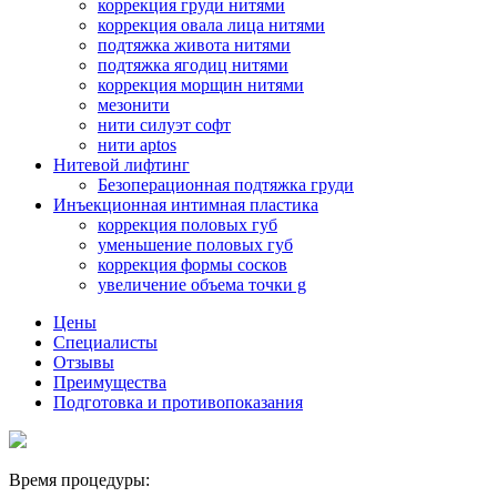
коррекция груди нитями
коррекция овала лица нитями
подтяжка живота нитями
подтяжка ягодиц нитями
коррекция морщин нитями
мезонити
нити силуэт софт
нити aptos
Нитевой лифтинг
Безоперационная подтяжка груди
Инъекционная интимная пластика
коррекция половых губ
уменьшение половых губ
коррекция формы сосков
увеличение объема точки g
Цены
Специалисты
Отзывы
Преимущества
Подготовка и противопоказания
Время процедуры: