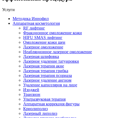
Услуги
Методика Иннофил
Аппаратная косметология
RF лифтинг
Фракционное омоложение кожи
HIFU SMAS лифтинг
Омоложение кожи шеи
Лазерное омоложение
Неабляционное лазерное омоложение
Лазерная шлифовка
Лазерное удаление татуировки
Лазерная терапия акне
Лазерная терапия грибка
Лазерная терапия псориаза
Лазерное удаление ангиом
Удаление капилляров на лице
Изоджей
Транзион
Ультразвуковая терапия
Аппаратная коррекция фигуры
Криолиполиз
Лазерный липолиз