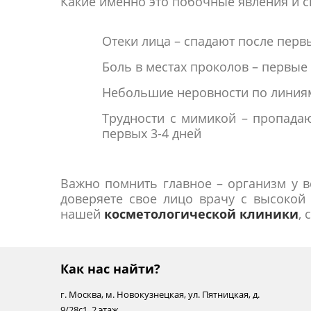
Какие именно это побочные явления и с
Отеки лица – спадают после перв
Боль в местах проколов – первые 
Небольшие неровности по линиям
Трудности с мимикой – пропадаю
первых 3-4 дней
Важно помнить главное – организм у вс
доверяете свое лицо врачу с высокой
нашей
косметологической клиники
,
Как нас найти?
г.
Москва
,
м. Новокузнецкая
,
ул. Пятницкая, д.
9/28с1
, 2 этаж