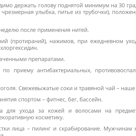
димо держать голову поднятой минимум на 30 гра
 чрезмерная улыбка, питье из трубочки), положе
 неделю после применения нитей.
ий (протираний), нажимов, при ежедневном уход
хлоргексидин.
наченными препаратами.
 по приему антибактериальных, противовоспал
коголя. Свежевыжатые соки и травяной чай – наше 
нятия спортом – фитнес, бег, бассейн.
ва для ухода за кожей и волосами на предме
екоративную косметику.
тки лица – пилинг и скрабирование. Мужчинам 
а.