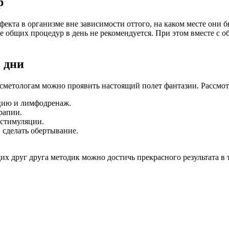
р
екта в организме вне зависимости оттого, на каком месте они
е общих процедур в день не рекомендуется. При этом вместе с 
 дни
метологам можно проявить настоящий полет фантазии. Рассмот
цию и лимфодренаж.
рапии.
остимуляции.
 сделать обертывание.
друг друга методик можно достичь прекрасного результата в т