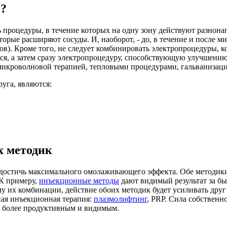
ь?
процедуры, в течение которых на одну зону действуют разнонап
оторые расширяют сосуды. И, наоборот, - до, в течение и после 
в). Кроме того, не следует комбинировать электропроцедуры, ко
ся, а затем сразу электропроцедуру, способствующую улучшению
микроволновой терапией, тепловыми процедурами, гальванизацие
уга, являются:
х методик
достичь максимального омолаживающего эффекта. Обе методики
 К примеру,
инъекционные методы
дают видимый результат за бы
 их комбинации, действие обоих методик будет усиливать друг 
ная инъекционная терапия:
плазмолифтинг
, PRP. Сила собственн
тся более продуктивным и видимым.