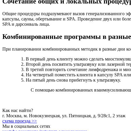
Сочетание общих и локальных процеду
Общие процедуры подразумевают вызов генерализованного эфф
капсулы, сауны, обертывание и SPA. Проведение двух или боле
SPA и дарсонваль лица.
Комбинированные программы в разные
При планировании комбинированных методик в разные дни кос
В первый день клиенту можно сделать миостимуля
Второй день посвятить ультразвуку или лазерной те
В третий повторить сочетание лимфодренажа и ми
На четвертый поместить клиента в капсулу SPA или
На пятый день снова прибегнуть к ультразвуку.
С помощью комбинированных взаимоусиливающих 
Как нас найти?
г.
Москва
,
м. Новокузнецкая
,
ул. Пятницкая, д. 9/28с1
, 2 этаж
схема проезда >>
Мы в социальных сетях