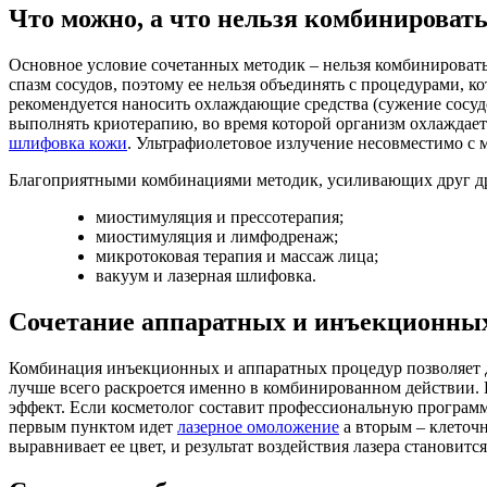
Что можно, а что нельзя комбинироват
Основное условие сочетанных методик – нельзя комбинировать 
спазм сосудов, поэтому ее нельзя объединять с процедурами, к
рекомендуется наносить охлаждающие средства (сужение сосудо
выполнять криотерапию, во время которой организм охлаждает
шлифовка кожи
. Ультрафиолетовое излучение несовместимо с 
Благоприятными комбинациями методик, усиливающих друг др
миостимуляция и прессотерапия;
миостимуляция и лимфодренаж;
микротоковая терапия и массаж лица;
вакуум и лазерная шлифовка.
Сочетание аппаратных и инъекционны
Комбинация инъекционных и аппаратных процедур позволяет 
лучше всего раскроется именно в комбинированном действии.
эффект. Если косметолог составит профессиональную программу
первым пунктом идет
лазерное омоложение
а вторым – клеточ
выравнивает ее цвет, и результат воздействия лазера станови