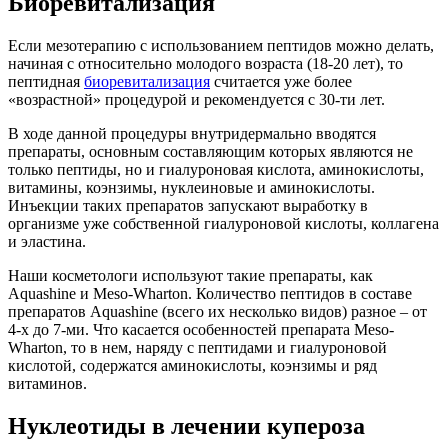
Биоревитализация
Если мезотерапию с использованием пептидов можно делать,
начиная с относительно молодого возраста (18-20 лет), то
пептидная
биоревитализация
считается уже более
«возрастной» процедурой и рекомендуется с 30-ти лет.
В ходе данной процедуры внутридермально вводятся
препараты, основным составляющим которых являются не
только пептиды, но и гиалуроновая кислота, аминокислоты,
витамины, коэнзимы, нуклеиновые и аминокислоты.
Инъекции таких препаратов запускают выработку в
организме уже собственной гиалуроновой кислоты, коллагена
и эластина.
Наши косметологи используют такие препараты, как
Aquashine и Meso-Wharton. Количество пептидов в составе
препаратов Aquashine (всего их несколько видов) разное – от
4-х до 7-ми. Что касается особенностей препарата Meso-
Wharton, то в нем, наряду с пептидами и гиалуроновой
кислотой, содержатся аминокислоты, коэнзимы и ряд
витаминов.
Нуклеотиды в лечении купероза