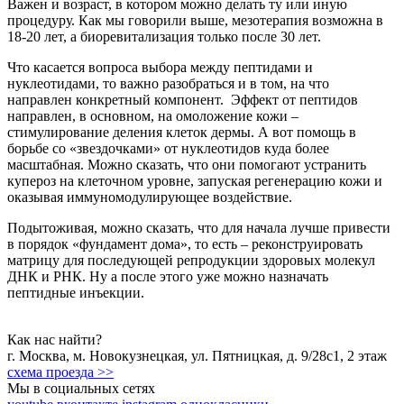
Важен и возраст, в котором можно делать ту или иную
процедуру. Как мы говорили выше, мезотерапия возможна в
18-20 лет, а биоревитализация только после 30 лет.
Что касается вопроса выбора между пептидами и
нуклеотидами, то важно разобраться и в том, на что
направлен конкретный компонент. Эффект от пептидов
направлен, в основном, на омоложение кожи –
стимулирование деления клеток дермы. А вот помощь в
борьбе со «звездочками» от нуклеотидов куда более
масштабная. Можно сказать, что они помогают устранить
купероз на клеточном уровне, запуская регенерацию кожи и
оказывая иммуномодулирующее воздействие.
Подытоживая, можно сказать, что для начала лучше привести
в порядок «фундамент дома», то есть – реконструировать
матрицу для последующей репродукции здоровых молекул
ДНК и РНК. Ну а после этого уже можно назначать
пептидные инъекции.
Как нас найти?
г.
Москва
,
м. Новокузнецкая
,
ул. Пятницкая, д. 9/28с1
, 2 этаж
схема проезда >>
Мы в социальных сетях