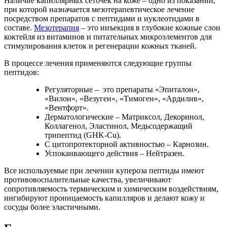
Наличие капиллярных сеточек на коже – одно из показаний,
при которой назначается мезотерапевтическое лечение
посредством препаратов с пептидами и нуклеотидами в
составе.
Мезотерапия
– это инъекция в глубокие кожные слои
коктейля из витаминов и питательных микроэлементов для
стимулирования клеток и регенерации кожных тканей.
В процессе лечения применяются следующие группы
пептидов:
Регуляторные – это препараты «Эпиталон»,
«Вилон», «Везуген», «Тимоген», «Ардилив»,
«Вентфорт».
Дерматологические – Матриксол, Декоринол,
Коллагенол, Эластинол, Медьсодержащий
трипептид (GHK-Cu).
С цитопротекторной активностью – Карнозин.
Успокаивающего действия – Нейтразен.
Все используемые при лечении купероза пептиды имеют
противовоспалительные качества, увеличивают
сопротивляемость термическим и химическим воздействиям,
ингибируют проницаемость капилляров и делают кожу и
сосуды более эластичными.