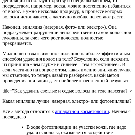
депиляции используют бритву и специальный крем, то
посредством, например, воска, можно постепенно избавиться
от волос. Нужно несколько процедур, в процессе которых
волоски истончаются, а частично вообще перестают расти.
Наконец, эпиляция (лазерная, фото- или электро-). Она
подразумевает разрушение непосредственно самой волосяной
луковицы, за счет чего рост волосков полностью
прекращается.
Можно ли назвать именно эпиляцию наиболее эффективным
способом удаления волос на теле? Безусловно, если исходить
из принципа «чем глубже и сильнее – тем эффективнее». И
если частично на вопрос о том, какая именно эпиляция лучше,
мы ответили, то теперь давайте разберемся, какой метод
проведения эпиляции дает наиболее качественный результат.
title="Как удалить светлые и седые волосы на теле навсегда?">
Какая эпиляция лучше: лазерная, электро- или фотоэпиляция?
Все 3 метода относятся к
аппаратной косметологии
. Начнем с
последнего
В ходе фотоэпиляции на участки кожи, где надо
удалить волосы, оказывается воздействие